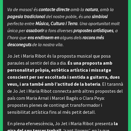
Va de masos! és
contacte directe
amb la
natura
, amb la
pagesia tradicional
del nostre poble, és una
simbiosi
perfecta entre
Música, Cultura i Terra
. Una oportunitat molt
única per
assaborir
a fons diverses
propostes artístiques
, a
l’hora que
ens endinsem en
alguns dels
racons més
desconeguts
de la nostra vila.
Jo Jet i Maria Ribot és la proposta musical que posa
paraules al sentir del dia a dia.
És una proposta amb
personalitat pròpia, estètica artística i missatge
conscient per ser escoltada i sentida a guitarra, dues
veus, i ara també amb l’actitud de la bateria
. El tarannà
de Jo Jet i Maria Ribot connecta amb altres propostes del
país com Maria Arnal i Marcel Bagés o Clara Peya:
propostes plenes de contingut transformador i
sensibilitat artística fins al més petit detall.
En plena efervescència, Jo Jet i Maria Ribot presenta
la
gira del seu tercer treball
, ‘sant llorenç’, en la que