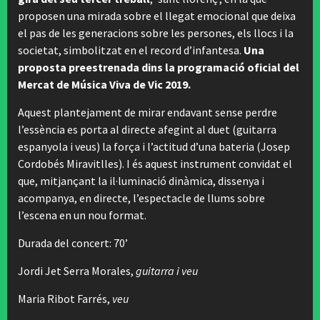
proposen una mirada sobre el llegat emocional que deixa
el pas de les generacions sobre les persones, els llocs i la
societat, simbolitzat en el record d’infantesa.
Una
proposta preestrenada dins la programació oficial del
Mercat de Música Viva de Vic 2019.
Aquest plantejament de mirar endavant sense perdre
l’essència es porta al directe afegint al duet (guitarra
espanyola i veus) la força i l’actitud d’una bateria (Josep
Cordobés Miravitlles). I és aquest instrument convidat el
que, mitjançant la il·luminació dinàmica, dissenya i
acompanya, en directe, l’espectacle de llums sobre
l’escena en un nou format.
Durada del concert: 70’
Jordi Jet Serra Morales,
guitarra i veu
Maria Ribot Farrés,
veu