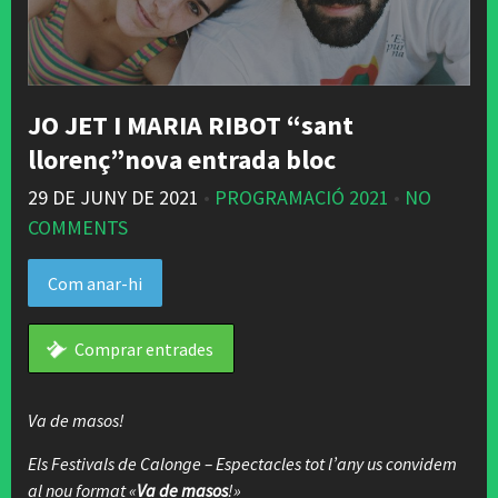
JO JET I MARIA RIBOT “sant
llorenç”nova entrada bloc
29 DE JUNY DE 2021
•
PROGRAMACIÓ 2021
•
NO
COMMENTS
Com anar-hi
Comprar entrades
Va de masos!
Els Festivals de Calonge – Espectacles tot l’any us convidem
al nou format «
Va de masos
!»