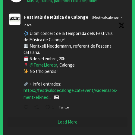
Música, cultura, patrimoni i caliu de poble!
Festivals de Música de Calonge
@festivalcalonge
·
2 set.
Últim concert de la temporada dels Festivals
de Música de Calonge!
Meritxell Neddermann, referent de l’escena
catalana.
6 de setembre, 20h
@TorreLloreta
, Calonge
No t’ho perdis!
+ info i entrades:
https://festivalsdecalonge.cat/event/vademasos-
meritxell-ned...
1
Twitter
Load More