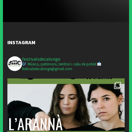
INSTAGRAM
festivalsdecalonge
Música, patrimoni, territori i caliu de poble!
festivalsdecalonge@gmail.com